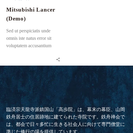
Mitsubishi Lancer
(Demo)
Sed ut perspiciatis unde
omnis iste natus error sit
voluptatem accusantium
doloremque laudantium,
totam rem ap…
臨済宗天龍寺派鎮国山「高歩院」は、幕末の幕臣、山岡
鉄舟居士の住居跡地に建てられた寺院です。鉄舟禅会で
は、都会で日々多忙に生きる社会人に向けて専門僧堂に
準じた修行の場を提供しています。