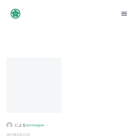
Mitsubishi
Lancer
(Demo)
-
による
movetojapan
English
2023年6月21日