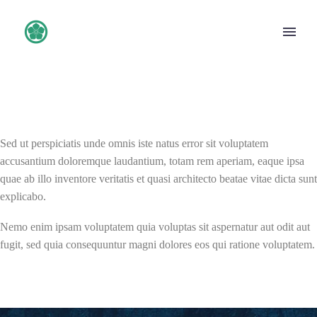
Sed ut perspiciatis unde omnis iste natus error sit voluptatem
accusantium doloremque laudantium, totam rem aperiam, eaque ipsa
quae ab illo inventore veritatis et quasi architecto beatae vitae dicta sunt
explicabo.
Nemo enim ipsam voluptatem quia voluptas sit aspernatur aut odit aut
fugit, sed quia consequuntur magni dolores eos qui ratione voluptatem.
English