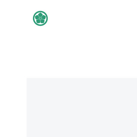
Audi
Q8
(Demo)