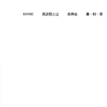
HOME
高歩院とは
坐禅会
書・剣・茶