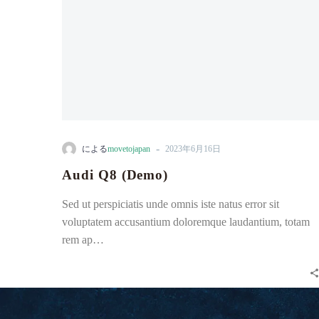
-
による
movetojapan
2023年6月16日
Audi Q8 (Demo)
Sed ut perspiciatis unde omnis iste natus error sit
voluptatem accusantium doloremque laudantium, totam
rem ap…