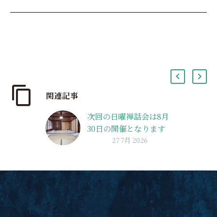
関連記事
次回の日曜禅話会は8月
30日の開催となります
27 7月 2026
新宿にほど近い東京都
中野区の臨済宗天龍寺
派の寺院、高歩院のお
座敷で毎月１回日曜日
の朝に15分の坐禅と住
職による30分の禅話を
行っています。その後の