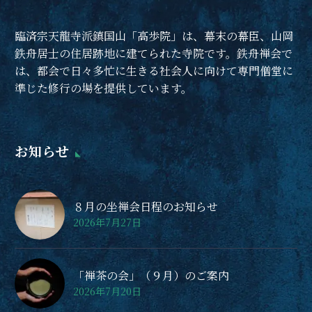
茶話会では住職が皆さ
まの疑問にお答えいた
臨済宗天龍寺派鎮国山「高歩院」は、幕末の幕臣、山岡
します。
鉄舟居士の住居跡地に建てられた寺院です。鉄舟禅会で
次回の日曜禅話会は８
は、都会で日々多忙に生きる社会人に向けて専門僧堂に
月30日（日）に開催い
準じた修行の場を提供しています。
たします。
９月の日曜禅話会は27
日の開催予定です。
お知らせ
最寄り駅：丸の内線・
大江戸線 中野坂上、
JR・大江戸線 東中野
８月の坐禅会日程のお知らせ
2026年7月27日
「禅茶の会」（９月）のご案内
2026年7月20日