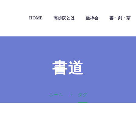
HOME
高歩院とは
坐禅会
書・剣・茶
書道
ホーム
タグ